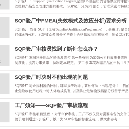
SQP验厂 ： Supplier Qualification Program,是由ITS整合出
0
管理和产品安全管理方面的要求。 SQP验厂分为8个部分：管理承诺与持
施管理、产品控制、产品测试、过程控制、员工培训与资质能力，除第二点以外
制参照的是......
SQP验厂中FMEA(失效模式及效应分析)要求分析
SQP验厂 简介 SQP（全称SupplierQualificationProgramme）
FMEA的分析。SQP被众多国外客户作为合格供应商审核标准，例如COSTCO、A
等。 什么是FMEA? 是一种用来确定潜在失效模式及其原因的分析方法。具体来说
SQP验厂审核员找到了断针怎么办？
SQP验厂 车间利器用品的验收及管控 第一条总则 为加强公司行政事务管
2
制度化，提高办事效率，特制定本规定。 第二条 车间利器用品的申购 1.
器用品的预算计划，由经理审核批准后实施。 2. 遵循“成本最低，质量最
方名录，按物资采购控制程序规......
SQP验厂时决对不能出现的问题
SQP验厂 对金属利器的控制，哪些属于利器，要如何防止出现意外？ 1 目的
1
止危险物使用过程中对人体造成伤害, 以及防止危险物残损部分残留于产品当
在产品实现及交付过程中必须使用的各种金属利器, 包括枪针、钩针和车针等。 3 职责
工厂须知——SQP验厂审核流程
SQP验厂 审核项目流程 ：对于SQP审核，工厂不仅仅要对需要准备的文
1
便于顺利通过SQP验厂。以下为 SQP审核的标准流程 ，供大家参考： 
接送，审核员会自行打车到达公司); 2、召开首次SQP会议(相关负责人参