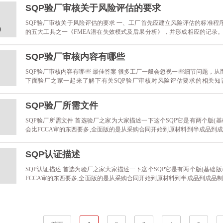
安排、重点强调 保密制度 和 禁止贿赂 的相关要......
SQP验厂审核关于风险评估的要求
SQP验厂审核关于风险评估的要求 一、工厂首先应建立风险评估的标准程序要求
0
的五大工具之一《FMEA潜在失效模式及后果分析》，并形成相应的记录
接受风险评估知识的培训，了解风险评估的程序要求、具体操作模式、风
并形成培训记录。 四、在做......
SQP验厂审核内容有哪些
SQP验厂审核内容有哪些 最佳答案 很多工厂一般会忽视一些细节问题，
下面验厂之家一起来了解下有关SQP验厂审核对风险评估要求的相关知识。 ： 1、Quality
policy, objectives, organization chart, job description, refe......
SQP验厂所需文件
SQP验厂所需文件 首选验厂之家为大家描述一下这个SQP它是有两个版(基础
会比FCCA审的东西要多,全面版的是从采购合同开始到原材料到半成品到成
到客户到送到消费者为止中间预先评估联想出其中所可能会发生的所有质量安
也就是照这样来推理出来的,这就是SQP的审核......
SQP认证描述
SQP认证描述 首选为验厂之家大家描述一下这个SQP它是有两个版(基础版/
FCCA审的东西要多,全面版的是从采购合同开始到原材料到半成品到成品制
户到送到消费者为止中间预先评估联想出其中所可能会发生的所有质量安全风
是照这样来推理出来的,这就是他们的审核思路.不完......